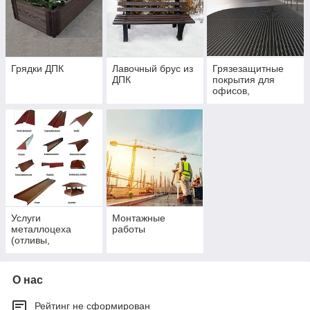
Грядки ДПК
Лавочный брус из
Грязезащитные
ДПК
покрытия для
офисов,
коммерческой и
жилой
недвижимости
Услуги
Монтажные
металлоцеха
работы
(отливы,
парапеты, зонты
на
вентиляционные
О нас
шахты)
Рейтинг не сформирован