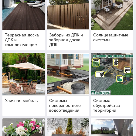
Террасная доска
Заборы из ДПК и
Солнцезащитные
ДПК и
заборная доска
системы
комплектующие
ДПК
Уличная мебель
Системы
Система
поверхностного
обустройства
водоотведения
территории
STANDARTPARK