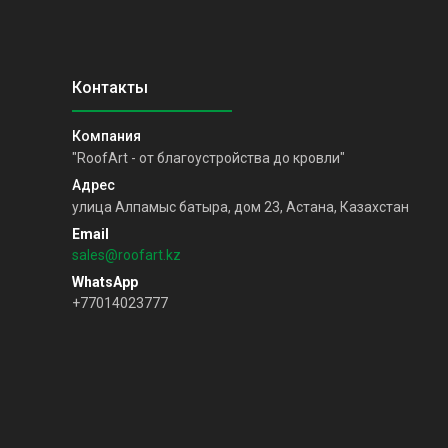
"RoofArt - от благоустройства до кровли"
улица Алпамыс батыра, дом 23, Астана, Казахстан
sales@roofart.kz
+77014023777