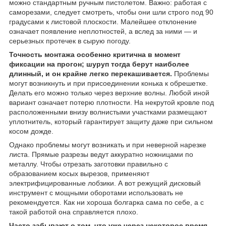
можно стандартным ручным пистолетом. Важно: работая с
саморезами, следует смотреть, чтобы они шли строго под 90
градусами к листовой плоскости. Малейшее отклонение
означает появление неплотностей, а вслед за ними — и
серьезных протечек в сырую погоду.
Точность монтажа особенно критична в момент
фиксации на прогон; шуруп тогда берут наиболее
длинный, и он крайне легко перекашивается.
Проблемы
могут возникнуть и при присоединении конька к обрешетке.
Делать его можно только через верхние волны. Любой иной
вариант означает потерю плотности. На некрутой кровле под
расположенными внизу волнистыми участками размещают
уплотнитель, который гарантирует защиту даже при сильном
косом дожде.
Однако проблемы могут возникать и при неверной нарезке
листа. Прямые разрезы ведут аккуратно ножницами по
металлу. Чтобы отрезать заготовки правильно с
образованием косых вырезов, применяют
электрифицированные лобзики. А вот режущий дисковый
инструмент с мощными оборотами использовать не
рекомендуется. Как ни хороша болгарка сама по себе, а с
такой работой она справляется плохо.
Часто забывают о том, что уже через некоторое время