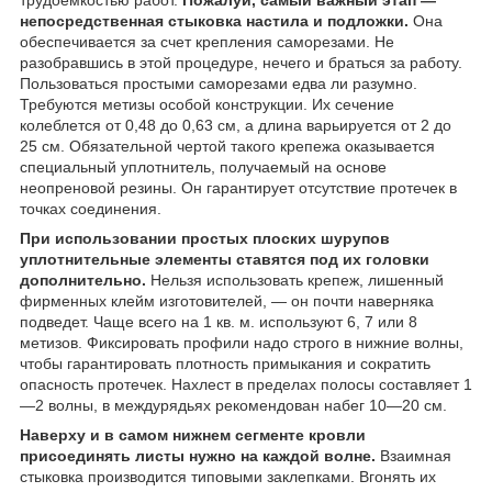
непосредственная стыковка настила и подложки.
Она
обеспечивается за счет крепления саморезами. Не
разобравшись в этой процедуре, нечего и браться за работу.
Пользоваться простыми саморезами едва ли разумно.
Требуются метизы особой конструкции. Их сечение
колеблется от 0,48 до 0,63 см, а длина варьируется от 2 до
25 см. Обязательной чертой такого крепежа оказывается
специальный уплотнитель, получаемый на основе
неопреновой резины. Он гарантирует отсутствие протечек в
точках соединения.
При использовании простых плоских шурупов
уплотнительные элементы ставятся под их головки
дополнительно.
Нельзя использовать крепеж, лишенный
фирменных клейм изготовителей, — он почти наверняка
подведет. Чаще всего на 1 кв. м. используют 6, 7 или 8
метизов. Фиксировать профили надо строго в нижние волны,
чтобы гарантировать плотность примыкания и сократить
опасность протечек. Нахлест в пределах полосы составляет 1
—2 волны, в междурядьях рекомендован набег 10—20 см.
Наверху и в самом нижнем сегменте кровли
присоединять листы нужно на каждой волне.
Взаимная
стыковка производится типовыми заклепками. Вгонять их