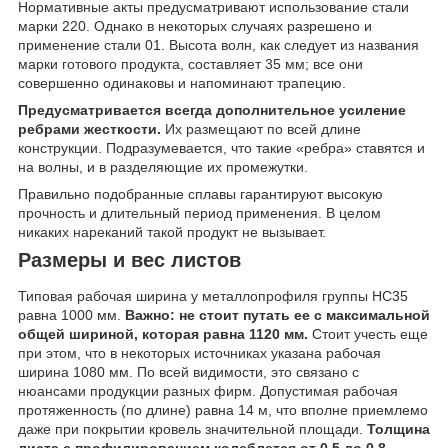
Нормативные акты предусматривают использование стали
марки 220. Однако в некоторых случаях разрешено и
применение стали 01. Высота волн, как следует из названия
марки готового продукта, составляет 35 мм; все они
совершенно одинаковы и напоминают трапецию.
Предусматривается всегда дополнительное усиление
ребрами жесткости.
Их размещают по всей длине
конструкции. Подразумевается, что такие «ребра» ставятся и
на волны, и в разделяющие их промежутки.
Правильно подобранные сплавы гарантируют высокую
прочность и длительный период применения. В целом
никаких нареканий такой продукт не вызывает.
Размеры и вес листов
Типовая рабочая ширина у металлопрофиля группы НС35
равна 1000 мм.
Важно: не стоит путать ее с максимальной
общей шириной, которая равна 1120 мм.
Стоит учесть еще
при этом, что в некоторых источниках указана рабочая
ширина 1080 мм. По всей видимости, это связано с
нюансами продукции разных фирм. Допустимая рабочая
протяженность (по длине) равна 14 м, что вполне приемлемо
даже при покрытии кровель значительной площади.
Толщина
листа с профилированием колеблется от 0,5 до 0,8