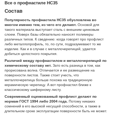
Все о профнастиле НС35
Состав
Популярность профнастила НС35 обусловлена во
многом именно тем, из чего его делают.
Основой для
такого материала выступает сталь с внешним цинковым
слоем. Поверх базы обязательно наносят полимеры
различных типов. К сведению: когда говорят про профлист
либо металлопрофиль, то, по сути, подразумевают то же
изделие. Как и в случае с металлочерепицей, удается
добиться целостного покрытия.
Различий между профнастилом и металлочерепицей по
химическому составу нет.
Зато есть разница в том, как
прорисована волна. Отличается и ее размещение на
поверхности листов. Также стоит учесть, что
металлочерепица больше похожа на традиционную
керамическую черепицу. А вот профнастил ближе к
классическому шиферному листу.
Современный оцинкованный профлист делают по
нормам ГОСТ 1994 либо 2004 года.
Потому никаких
сомнений в его высокой несущей способности, а также в
длительном сроке эксплуатации поверхности быть не может.