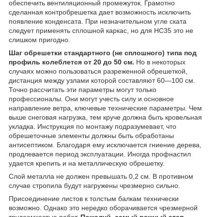
обеспечить вентиляционный промежуток. Грамотно
сделанная контробрешетка дает возможность исключить
появление конденсата. При незначительном угле ската
следует применять сплошной каркас, но для НС35 это не
слишком пригодно.
Шаг обрешетки стандартного (не сплошного) типа под
профиль колеблется от 20 до 50 см.
Но в некоторых
случаях можно пользоваться разреженной обрешеткой,
дистанция между узлами которой составляют 60—100 см.
Точно рассчитать эти параметры могут только
профессионалы. Они могут учесть силу и основное
направление ветра, ключевые технические параметры. Чем
выше снеговая нагрузка, тем круче должна быть кровельная
укладка. Инструкция по монтажу подразумевает, что
обрешеточные элементы должны быть обработаны
антисептиком. Благодаря ему исключается гниение дерева,
продлевается период эксплуатации. Иногда профнастил
удается крепить и на металлическую обрешетку.
Слой металла не должен превышать 0,2 см. В противном
случае стропила будут нагружены чрезмерно сильно.
Присоединение листов к толстым балкам технически
возможно. Однако это нередко оборачивается чрезмерной
трудоемкостью работ.
Пожалуй, самый важный этап —