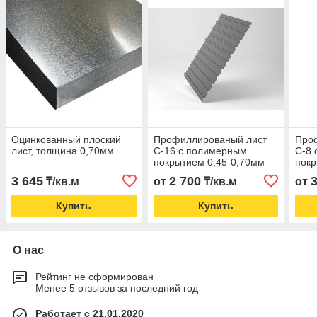
Оцинкованный плоский
Профиллированый лист
Про
лист, толщина 0,70мм
С-16 с полимерным
С-8
покрытием 0,45-0,70мм
покр
3 645
2 700
₸/кв.м
от
₸/кв.м
от
Купить
Купить
О нас
Рейтинг не сформирован
Менее 5 отзывов за последний год
Работает с 21.01.2020