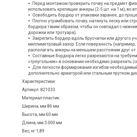
Перед монтажом проверить почву на предмет физи
использовать крепящие анкеры (2-5 шт. на 1 м), во в
Освободить бордюр от упаковки заранее, до проце
Плотно утрамбовать почву, натянуть леску или ст
бордюра таким образом, чтобы он совпадал с нижни
дорожки или тротуара);
Закрепить бордюр вдоль брусчатки или другого уч
миллиметровый зазор. Если поверхность (например,
располагать анкеры на меньшем расстоянии друг от 
Составные бордюра легко разрезаются на требуе
«треугольник» в основании необходимо разрезать (см
Для легкости формирования изгибов необходимый
дополнительно арматурой или стальным прутком диам
Характеристики:
Артикул :821033
Материал:пластик
Ширина, мм:86 мм
Высота, мм:60 мм
Длина, мм:3 000 мм
Вес, кг:1,89