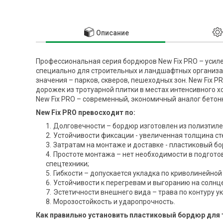
Описание
Профессиональная серия бордюров New Fix PRO – усил
специально для строительных и ландшафтных организац
значения – парков, скверов, пешеходных зон. New Fix
дорожек из тротуарной плитки в местах интенсивного 
New Fix PRO – современный, экономичный аналог бетон
New Fix PRO превосходит по:
Долговечности – бордюр изготовлен из полиэтиле
Устойчивости фиксации - увеличенная толщина сте
Затратам на монтаже и доставке - пластиковый бо
Простоте монтажа – нет необходимости в подгот
спецтехники;
Гибкости – допускается укладка по криволинейной
Устойчивости к перегревам и выгоранию на солнце
Эстетичности внешнего вида – трава по контуру у
Морозостойкость и ударопрочность.
Как правильно установить пластиковый бордюр для 