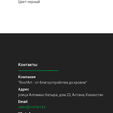
Цвет:черный
"RoofArt - от благоустройства до кровли"
улица Алпамыс батыра, дом 23, Астана, Казахстан
sales@roofart.kz