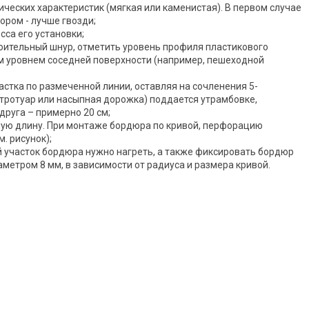
ческих характеристик (мягкая или каменистая). В первом случае
тором - лучше гвозди;
сса его установки;
роительный шнур, отметить уровень профиля пластикового
м уровнем соседней поверхности (например, пешеходной
астка по размеченной линии, оставляя на сочленения 5-
 тротуар или насыпная дорожка) поддается утрамбовке,
друга – примерно 20 см;
мую длину. При монтаже бордюра по кривой, перфорацию
. рисунок);
 участок бордюра нужно нагреть, а также фиксировать бордюр
етром 8 мм, в зависимости от радиуса и размера кривой.