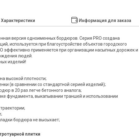
Характеристики
Информация для заказа
енная версия одноименных бордюров. Серия PRO создана
ий, используется при благоустройстве объектов городского
 PRO эффективно применяется при организации насыпных дорожек и
хождения людей.
ных изделий!
на высокой плотности;
нки (в сравнении со стандартной серией изделий);
рдюр в 20 раз легче бетонного аналога;
овке фундамента, выкапывании траншей и использовании
 траектории;
;
кладки бордюра не высыхает;
тротуарной плитки