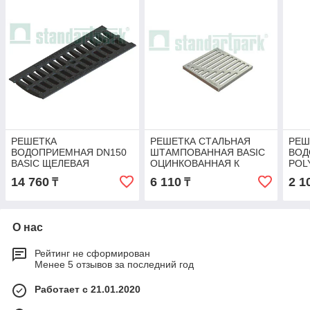
РЕШЕТКА
РЕШЕТКА СТАЛЬНАЯ
РЕШ
ВОДОПРИЕМНАЯ DN150
ШТАМПОВАННАЯ BASIC
ВОД
BASIC ЩЕЛЕВАЯ
ОЦИНКОВАННАЯ К
POL
ЧУГУННАЯ КЛ. С250
ДОЖДЕПРИЕМНИКУ
ПЛА
14 760
6 110
2 1
₸
₸
300X300 КЛ. А15
ЯЧЕ
О нас
Рейтинг не сформирован
Менее 5 отзывов за последний год
Работает с 21.01.2020