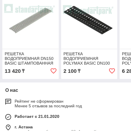
РЕШЕТКА
РЕШЕТКА
РЕШ
ВОДОПРИЕМНАЯ DN150
ВОДОПРИЕМНАЯ
ВОД
BASIC ШТАМПОВАННАЯ
POLYMAX BASIC DN100
POL
СТАЛЬНАЯ
ПЛАСТИКОВАЯ
ПЛА
13 420
2 100
6 2
₸
₸
ОЦИНКОВАННАЯ КЛ. А15
ЯЧЕИСТАЯ КЛ. А15
ЯЧЕ
О нас
Рейтинг не сформирован
Менее 5 отзывов за последний год
Работает с 21.01.2020
г. Астана