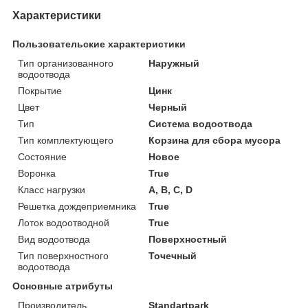
Характеристики
Пользовательские характеристики
Тип организованного
Наружный
водоотвода
Покрытие
Цинк
Цвет
Черный
Тип
Система водоотвода
Тип комплектующего
Корзина для сбора мусора
Состояние
Новое
Воронка
True
Класс нагрузки
А, В, С, D
Решетка дождеприемника
True
Лоток водоотводной
True
Вид водоотвода
Поверхностный
Тип поверхностного
Точечный
водоотвода
Основные атрибуты
Производитель
Standartpark