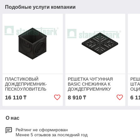
Подобные услуги компании
ПЛАСТИКОВЫЙ
РЕШЕТКА ЧУГУННАЯ
РЕШ
ДОЖДЕПРИЕМНИК-
BASIC СНЕЖИНКА К
ШТА
ПЕСКОУЛОВИТЕЛЬ
ДОЖДЕПРИЕМНИКУ
ОЦИ
POLYMAX BASIC 400Х400
300X300 КЛ. А15
ДОЖ
16 110
8 910
6 1
₸
₸
300X
О нас
Рейтинг не сформирован
Менее 5 отзывов за последний год