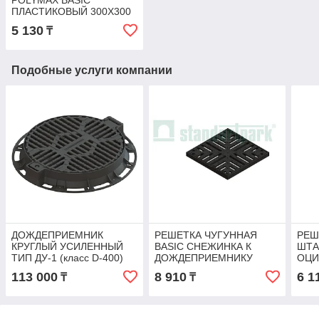
POLYMAX BASIC
ПЛАСТИКОВЫЙ 300Х300
H300
5 130
₸
Подобные услуги компании
ДОЖДЕПРИЕМНИК
РЕШЕТКА ЧУГУННАЯ
РЕШ
КРУГЛЫЙ УСИЛЕННЫЙ
BASIC СНЕЖИНКА К
ШТА
ТИП ДУ-1 (класс D-400)
ДОЖДЕПРИЕМНИКУ
ОЦИ
300X300 КЛ. А15
ДОЖ
113 000
8 910
6 1
₸
₸
300X