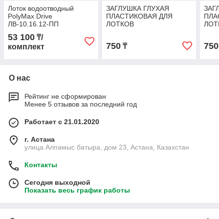
Лоток водоотводный
ЗАГЛУШКА ГЛУХАЯ
ЗАГ
PolyMax Drive
ПЛАСТИКОВАЯ ДЛЯ
ПЛА
ЛВ-10.16.12-ПП
ЛОТКОВ
ЛОТ
пластиковый 8020-М с
ВОДООТВОДНЫХ
ВОД
53 100
₸/
решеткой щелевой
ПЛАСТИКОВЫХ 8020-
ПЛА
750
750
₸
комплект
чугунной ВЧ (к-т)
М/80201-М
М/8
О нас
Рейтинг не сформирован
Менее 5 отзывов за последний год
Работает с 21.01.2020
г. Астана
улица Алпамыс батыра, дом 23, Астана, Казахстан
Контакты
Сегодня выходной
Показать весь график работы