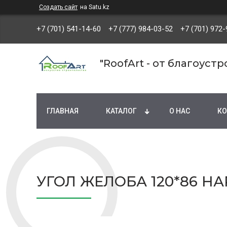
Создать сайт
на Satu.kz
+7 (701) 541-14-60
+7 (777) 984-03-52
+7 (701) 972-
"RoofArt - от благоуст
ГЛАВНАЯ
КАТАЛОГ
О НАС
КО
УГОЛ ЖЕЛОБА 120*86 Н