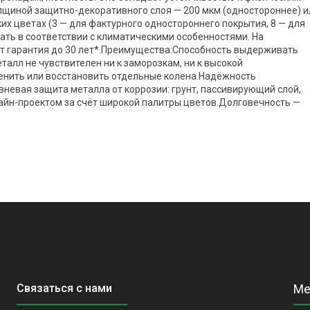
олщиной защитно-декоративного слоя — 200 мкм (одностороннее) и
ких цветах (3 — для фактурного одностороннего покрытия, 8 — для
ать в соответствии с климатическими особенностями. На
т гарантия до 30 лет*.Преимущества:Способность выдерживать
талл не чувствителен ни к заморозкам, ни к высокой
енить или восстановить отдельные колена.Надёжность
невая защита металла от коррозии: грунт, пассивирующий слой,
айн-проектом за счёт широкой палитры цветов.Долговечность —