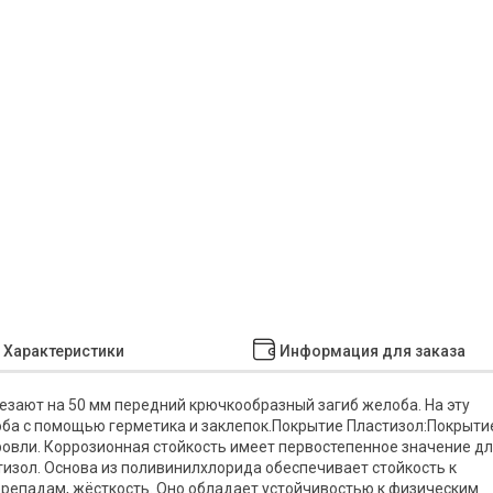
Характеристики
Информация для заказа
езают на 50 мм передний крючкообразный загиб желоба. На эту
оба с помощью герметика и заклепок.Покрытие Пластизол:Покрыти
овли. Коррозионная стойкость имеет первостепенное значение д
изол. Основа из поливинилхлорида обеспечивает стойкость к
репадам, жёсткость. Оно обладает устойчивостью к физическим