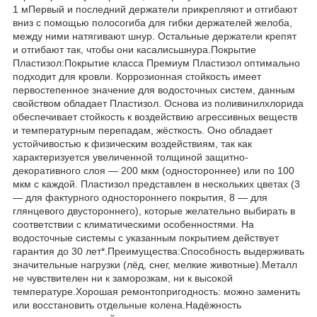
1 мПервый и последний держатели прикрепляют и отгибают
вниз с помощью полосогиба для гибки держателей желоба,
между ними натягивают шнур. Остальные держатели крепят
и отгибают так, чтобы они касалисьшнура.Покрытие
Пластизол:Покрытие класса Премиум Пластизол оптимально
подходит для кровли. Коррозионная стойкость имеет
первостепенное значение для водосточных систем, данным
свойством обладает Пластизол. Основа из поливинилхлорида
обеспечивает стойкость к воздействию агрессивных веществ
и температурным перепадам, жёсткость. Оно обладает
устойчивостью к физическим воздействиям, так как
характеризуется увеличенной толщиной защитно-
декоративного слоя — 200 мкм (одностороннее) или по 100
мкм с каждой. Пластизол представлен в нескольких цветах (3
— для фактурного одностороннего покрытия, 8 — для
глянцевого двустороннего), которые желательно выбирать в
соответствии с климатическими особенностями. На
водосточные системы с указанным покрытием действует
гарантия до 30 лет*.Преимущества:Способность выдерживать
значительные нагрузки (лёд, снег, мелкие животные).Металл
не чувствителен ни к заморозкам, ни к высокой
температуре.Хорошая ремонтопригодность: можно заменить
или восстановить отдельные колена.Надёжность