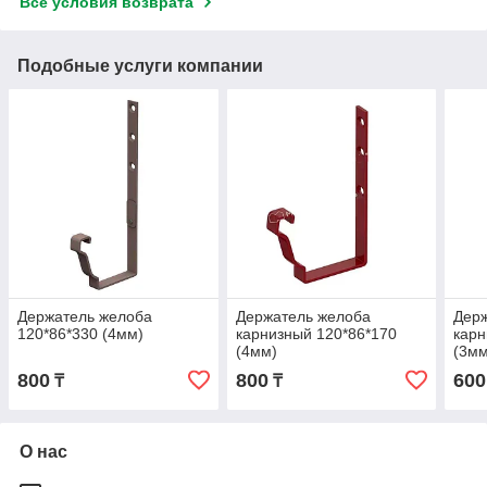
Все условия возврата
Подобные услуги компании
Держатель желоба
Держатель желоба
Дер
120*86*330 (4мм)
карнизный 120*86*170
карн
(4мм)
(3мм
800
800
600
₸
₸
О нас