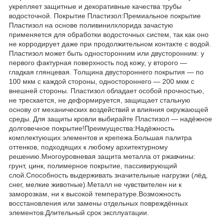
укрепляет защитные и декоративные качества трубы
водосточной. Покрытие Пластизол:Премиальное покрытие
Пластизол на основе поливинилхлорида зачастую
применяется для обработки водосточных систем, так как оно
не корродирует даже при продолжительном контакте с водой.
Пластизол может быть односторонним или двусторонним: у
первого фактурная поверхность под кожу, у второго —
гладкая глянцевая. Толщина двустороннего покрытия — по
100 мкм с каждой стороны, одностороннего — 200 мкм с
внешней стороны. Пластизол обладает особой прочностью,
не трескается, не деформируется, защищает стальную
основу от механических воздействий и влияния окружающей
среды. Для защиты кровли выбирайте Пластизол — надёжное
долговечное покрытие!Преимущества:Надёжность
комплектующих элементов и крепежа.Большая палитра
оттенков, подходящих к любому архитектурному
решению.Многоуровневая защита металла от ржавчины:
грунт, цинк, полимерное покрытие, пассивирующий
слой.Способность выдерживать значительные нагрузки (лёд,
снег, мелкие животные).Металл не чувствителен ни к
заморозкам, ни к высокой температуре.Возможность
восстановления или замены отдельных повреждённых
элементов.Длительный срок эксплуатации.