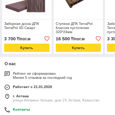
Заборная доска ДПК
Ступени ДПК TerraPol
Забо
TerraPol 3D Смарт
Классик пустотелая
Terr
320*24мм
пуст
3 700
16 500
3 3
₸/пог.м
₸/пог.м
Купить
Купить
О нас
Рейтинг не сформирован
Менее 5 отзывов за последний год
Работает с 21.01.2020
г. Астана
улица Алпамыс батыра, дом 23, Астана, Казахстан
Контакты