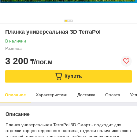
Планка универсальная 3D TerraPol
В наличии
Розница
3 200
₸/пог.м
Купить
Описание
Характеристики
Доставка
Оплата
Усл
Описание
Планка универсальная TerraPol 3D Смарт - подходит для
отделки торцов террасного настила, отделки наличников окон
и дверей, плинтуса, как элемент забора, подступенков и