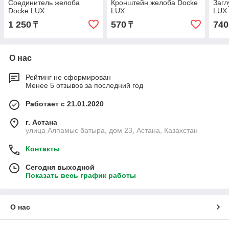
Соединитель желоба
Кронштейн желоба Docke
Загл
Docke LUX
LUX
LUX
1 250
570
740
₸
₸
О нас
Рейтинг не сформирован
Менее 5 отзывов за последний год
Работает с 21.01.2020
г. Астана
улица Алпамыс батыра, дом 23, Астана, Казахстан
Контакты
Сегодня выходной
Показать весь график работы
О нас