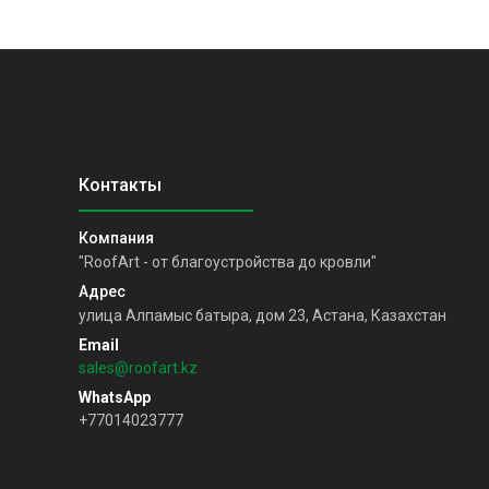
"RoofArt - от благоустройства до кровли"
улица Алпамыс батыра, дом 23, Астана, Казахстан
sales@roofart.kz
+77014023777