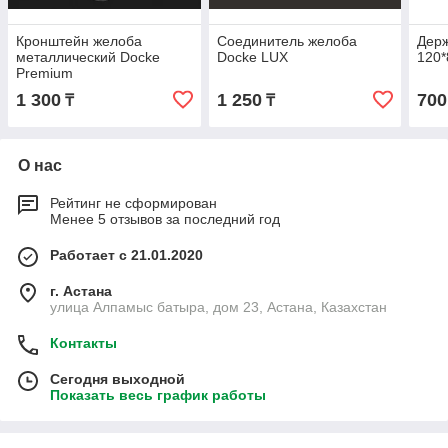
Кронштейн желоба
Соединитель желоба
Дер
металлический Docke
Docke LUX
120*
Premium
1 300
1 250
700
₸
₸
О нас
Рейтинг не сформирован
Менее 5 отзывов за последний год
Работает с 21.01.2020
г. Астана
улица Алпамыс батыра, дом 23, Астана, Казахстан
Контакты
Сегодня выходной
Показать весь график работы