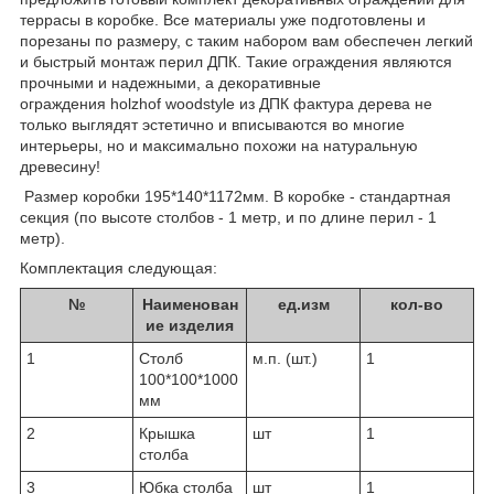
террасы в коробке. Все материалы уже подготовлены и
порезаны по размеру, с таким набором вам обеспечен легкий
и быстрый монтаж перил ДПК. Такие ограждения являются
прочными и надежными, а декоративные
ограждения holzhof woodstyle из ДПК фактура дерева не
только выглядят эстетично и вписываются во многие
интерьеры, но и максимально похожи на натуральную
древесину!
Размер коробки 195*140*1172мм. В коробке - стандартная
секция (по высоте столбов - 1 метр, и по длине перил - 1
метр).
Комплектация следующая:
№
Наименован
ед.изм
кол-во
ие изделия
1
Столб
м.п. (шт.)
1
100*100*1000
мм
2
Крышка
шт
1
столба
3
Юбка столба
шт
1