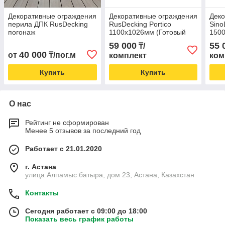
Декоративные ограждения
Декоративные ограждения
Деко
перила ДПК RusDecking
RusDecking Portico
Sino
погонаж
1100х1026мм (Готовый
1500
комплект)
комп
59 000
55 
₸/
40 000
от
₸/пог.м
комплект
ком
Купить
Купить
О нас
Рейтинг не сформирован
Менее 5 отзывов за последний год
Работает с 21.01.2020
г. Астана
улица Алпамыс батыра, дом 23, Астана, Казахстан
Контакты
Сегодня работает с 09:00 до 18:00
Показать весь график работы