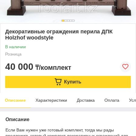
Декоративные ограждения перила ДПК
Holzhof woodstyle
В наличии
Розница
40 000
₸/комплект
Купить
Описание
Характеристики
Доставка
Оплата
Усл
Описание
Если Вам нужен уже готовый комплект, тогда мы рады
предложить готовый комплект декоративных ограждений для