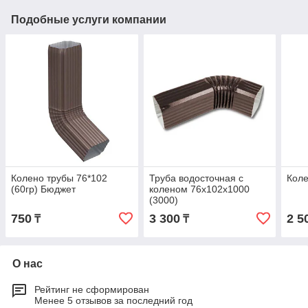
Подобные услуги компании
Колено трубы 76*102
Труба водосточная с
Коле
(60гр) Бюджет
коленом 76х102х1000
(3000)
750
3 300
2 5
₸
₸
О нас
Рейтинг не сформирован
Менее 5 отзывов за последний год