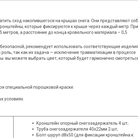
й
тить сход накопившегося на крышах снега. Они представляют со
ронштейны, которые фиксируются к крыше через каждый метр. Пр
5 метров, а расстояние до конца кровельного материала – 0,5
 безопасной, рекомендует использовать соответствующие изделия
роль, так как их задача — исключение травматизации в процессе
ы: вы можете выбрать цвет, который будет гармонично смотретьс
ря специальной порошковой краске.
х условиях.
Кронштейн опорный снегозадержатель 4 шт;
Труба снегозадержателя 40х22мм 2 шт;
Болт-шуруп d8х50 (для фиксации кронштейна к