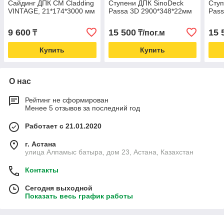
Сайдинг ДПК CM Cladding
Ступени ДПК SinoDeck
Ступ
VINTAGE, 21*174*3000 мм
Passa 3D 2900*348*22мм
Pass
9 600
15 500
15 
₸
₸/пог.м
Купить
Купить
О нас
Рейтинг не сформирован
Менее 5 отзывов за последний год
Работает с 21.01.2020
г. Астана
улица Алпамыс батыра, дом 23, Астана, Казахстан
Контакты
Сегодня выходной
Показать весь график работы