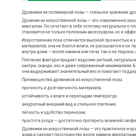
Дровники из полимерной лозы — стильное хранение др
Дровник из искусственной лозы — это современное реш
мангалом. Он сочетает в себе эстетику натурального п
становится не только полезным аксессуаром, но и эфф
Искусственная лоза отличается высокой прочностью и 
материалов, она не боится влаги, не рассыхается и не 
внутри дома — возле камина или печи, так и на террасе, 
Плетёная фактура придаёт изделию уютный, натуральны
кантри, сканди, эко и даже современный минимализм. 
они выдерживают значительный вес и помогают поддер
Преимущества дровников из искусственной лозы:
прочность и долговечность материала;
устойчивость к влаге и перепадам температур;
аккуратный внешний вид и стильное плетение;
лёгкость и удобство переноски;
простота ухода — достаточно протереть влажной салфе
Дровники из искусственной лозы — это практичное и к
дома и сделает пространство возле камина аккуратным