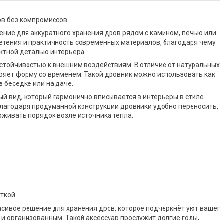
ов без компромиссов
ение для аккуратного хранения дров рядом с камином, печью или
летения и практичность современных материалов, благодаря чему
ектной деталью интерьера.
устойчивостью к внешним воздействиям. В отличие от натуральных
теряет форму со временем. Такой дровник можно использовать как
в беседке или на даче.
й вид, который гармонично вписывается в интерьеры в стиле
Благодаря продуманной конструкции дровники удобно переносить,
живать порядок возле источника тепла.
ткой.
расивое решение для хранения дров, которое подчеркнёт уют ваше
 и организованным. Такой аксессуар прослужит долгие годы,