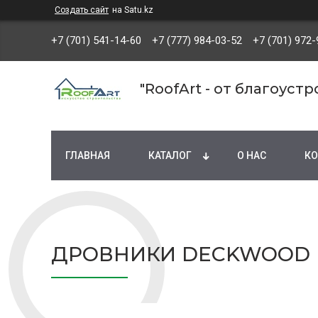
Создать сайт
на Satu.kz
+7 (701) 541-14-60
+7 (777) 984-03-52
+7 (701) 972-
"RoofArt - от благоуст
ГЛАВНАЯ
КАТАЛОГ
О НАС
КО
ДРОВНИКИ DECKWOOD