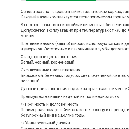
Основа вазона - окрашенный металлический каркас, з
Каждый вазон комплектуется технологическим горшком
В составе лозы - высокостойкие пигменты, обеспечива
Допускается эксплуатация при температурах от -30 до +
моется.
Плетеные вазоны (кашпо) широко используются как в д
и двориков. Эстетичные и лаконичные клумбы дополнят
Стандартные цвета плетения
Белый, черный, коричневый
Эксклюзивные цвета плетения
Бирюзовый, бежевый, голубой, светло-зеленый, светло-
песочный.
Данные цвета плетения под заказ при заказе не менее 
Преимущества наших изделий из полимерной лозы:
✨ Прочность и долговечность
Полимерная лоза устойчива к влаге, солнцу и перепадам
безупречный вид на долгие годы.
✨ Универсальный дизайн
Стильное плетение гармонично впишется в интерьер квар