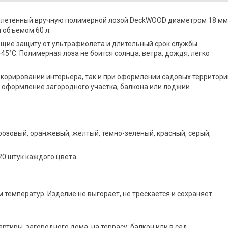
аплетенный вручную полимерной лозой DeckWOOD диаметром 18 мм
 объемом 60 л.
ющие защиту от ультрафиолета и длительный срок службы.
45°С. Полимерная лоза не боится солнца, ветра, дождя, легко
екорировании интерьера, так и при оформлении садовых территори
 оформление загородного участка, балкона или лоджии.
розовый, оранжевый, желтый, темно-зеленый, красный, серый,
20 штук каждого цвета.
 температур. Изделие не выгорает, не трескается и сохраняет
тиры, загородного дома, на террасу, балкон или в сад.