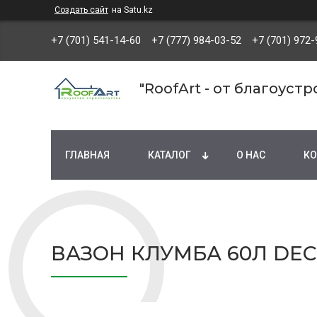
Создать сайт
на Satu.kz
+7 (701) 541-14-60
+7 (777) 984-03-52
+7 (701) 972-
"RoofArt - от благоуст
ГЛАВНАЯ
КАТАЛОГ
О НАС
КО
ВАЗОН КЛУМБА 60Л D