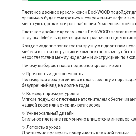
Плетеное двойное кресло-кокон DeckWOOD подойдёт для
органично будет смотреться в современных лофт и эко-
место уюта, релакса и расслабления. Усиленная стойка 
Плетеное двойное кресло-кокон DeckWOOD поставляется 
подушка. Мебель производится в различных цветовых с
Каждое изделие заплетается вручную и дарит вам нез
мебели в его конструкцию и комплектность могут быть
несоответствия между изделием и инструкцией по эксп
Почему выбирают наше подвесное кресло-кокон:
✨ Прочность и долговечность
Полимерная лоза устойчива к влаге, солнцу и перепадам
безупречный вид на долгие годы.
✨ Комфорт премиум-уровня
Мягкие подушки с плотным наполнителем обеспечивают
чашкой кофе или вечерних разговоров.
✨ Универсальный дизайн
Стильное плетение гармонично впишется в интерьер квар
✨ Лёгкость в уходе
Достаточно протереть поверхность влажной тканью — и 