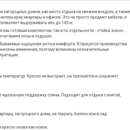
 загородных домов, как место отдыха на свежем воздухе, а такж
 интерьерах квартиры и офисов. Это не просто предмет мебели, а
позволяет выдерживать вес до 140 кг.
как готовым комплектом, так и по отдельности - стойка, кокон,
очетаниях лозы и подушек.
абываемые ощущения уюта и комфорта. В процессе производства
 внесены изменения, поэтому возможны незначительные
луатации.
 температур. Кресло не выгорает, не трескается и сохраняет
 идеальную поддержку спины. Подходит для отдыха с книгой,
тиры, загородного дома, на террасу, балкон или в сад.
кресло снова как новое.