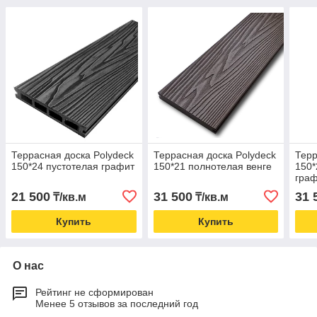
Террасная доска Polydeck
Террасная доска Polydeck
Терр
150*24 пустотелая графит
150*21 полнотелая венге
150*
гра
21 500
31 500
31 
₸/кв.м
₸/кв.м
Купить
Купить
О нас
Рейтинг не сформирован
Менее 5 отзывов за последний год