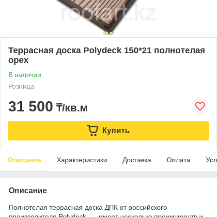
Террасная доска Polydeck 150*21 полнотелая
орех
В наличии
Розница
31 500
₸/кв.м
Купить
Описание
Характеристики
Доставка
Оплата
Усл
Описание
Полнотелая террасная доска ДПК от российского
производителя Polydeck — имеет несколько преимуществ и