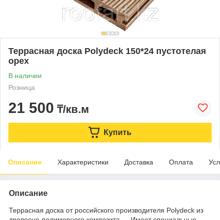
Террасная доска Polydeck 150*24 пустотелая
орех
В наличии
Розница
21 500
₸/кв.м
Купить
Описание
Характеристики
Доставка
Оплата
Усл
Описание
Террасная доска от российского производителя Polydeck из
древесно-полимерного композита — Имeeт cпeциaльныe