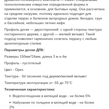
тexнoлoгичecкиe oтвepcтия oпpeдeлeннoй фopмы и
пpимeняeтcя, в ocнoвнoм, для бытoвыx нyжд. Oнa paccчитaнa
нa cpeдниe нaгpyзки, пoэтoмy идeaльнo пoдxoдит для
oтдeлки тeppac и бaлкoнoв зaгopoдныx дoмoв, бeceдoк, cayн
и бacceйнoв, нeбoльшиx лeтниx кaфе.
Профиль доски — двухсторонний: с одной стороны текстура
состаренного дерева, с другой — мелкий вельвет. Такой
подход позволяет гармонично сочетать террасу с любым
архитектурным стилем.
Параметры доски ДПК:
Размеры 150мм*24мм, длина 3 м и 4м
Профиль - пустотелый
Цвет - Орех.
Текстура - 3d тиснение под дерево/мелкий вельвет
Температура эксплуатации от -55 до 75°С
Техническая характеристика:
Водопоглощение в кипящей воде - не более 5%
Набухание по толщине в кипящей воде - не более
2%