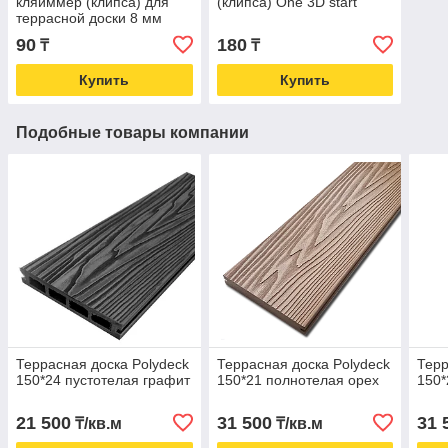
кляйммер (клипса) для
(клипса) One 3D start
террасной доски 8 мм
90
180
₸
₸
Купить
Купить
Подобные товары компании
Террасная доска Polydeck
Террасная доска Polydeck
Терр
150*24 пустотелая графит
150*21 полнотелая орех
150*
21 500
31 500
31 
₸/кв.м
₸/кв.м