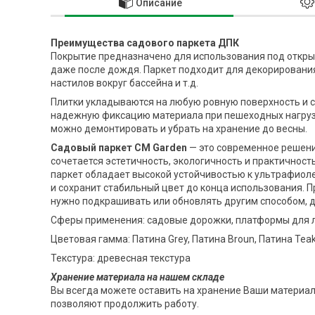
Описание
Преимущества садового паркета ДПК
Покрытие предназначено для использования под открыт
даже после дождя. Паркет подходит для декорирования
настилов вокруг бассейна и т.д.
Плитки укладываются на любую ровную поверхность и
надежную фиксацию материала при пешеходных нагрузк
можно демонтировать и убрать на хранение до весны.
Садовый паркет CM Garden
— это современное решени
сочетается эстетичность, экологичность и практичнос
паркет обладает высокой устойчивостью к ультрафиоле
и сохранит стабильный цвет до конца использования. Пр
нужно подкрашивать или обновлять другим способом, до
Сферы применения: садовые дорожки, платформы для л
Цветовая гамма: Патина Grey, Патина Broun, Патина Tea
Текстура: древесная текстура
Хранение материала на нашем складе
Вы всегда можете оставить на хранение Ваши материалы
позволяют продолжить работу.