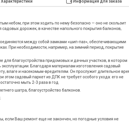
Характеристики
Информация для заказа
ым небом, при этом ходить по нему безопасно — оно не скользит
 садовых дорожек, в качестве напольного покрытия балконов,
 соединяются между собой замками «шип-паз», обеспечивающими
ах. При необходимости, например, на зимний период, покрытие
е для благоустройства придомовых и дачных участков, в котором
ть эксплуатации. Благодаря материалам изготовления садовый
ту, влаге и насекомым-вредителям. Он прослужит длительное вр
и этом садовый паркет из ДПК не требует особого ухода: его не
статочно мыть 2-3 раза в год.
етнего шатра, благоустройство балконов.
k
, если Ваш ремонт еще не закончен, но погодные условия не