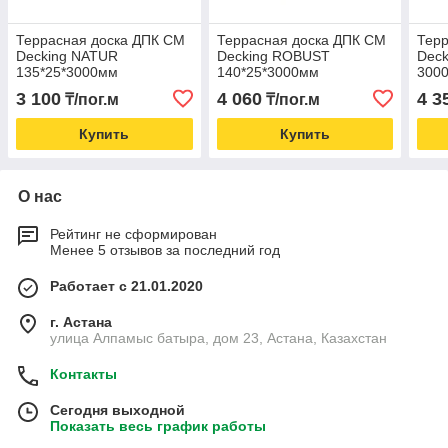
Террасная доска ДПК CM
Террасная доска ДПК CM
Терр
Decking NATUR
Decking ROBUST
Dec
135*25*3000мм
140*25*3000мм
300
3 100
4 060
4 3
₸/пог.м
₸/пог.м
Купить
Купить
О нас
Рейтинг не сформирован
Менее 5 отзывов за последний год
Работает с 21.01.2020
г. Астана
улица Алпамыс батыра, дом 23, Астана, Казахстан
Контакты
Сегодня выходной
Показать весь график работы