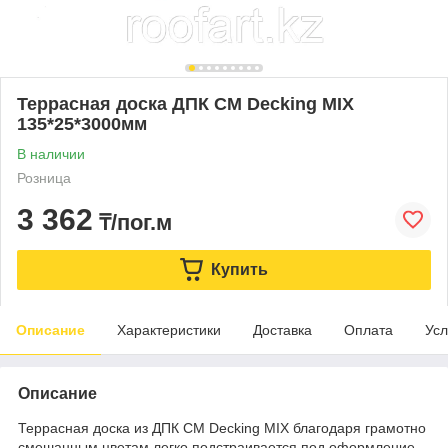
Террасная доска ДПК CM Decking MIX
135*25*3000мм
В наличии
Розница
3 362
₸/пог.м
Купить
Описание
Характеристики
Доставка
Оплата
Усл
Описание
Террасная доска из ДПК CM Decking MIX благодаря грамотно
смешанным цветам легко подстраивается под оформление