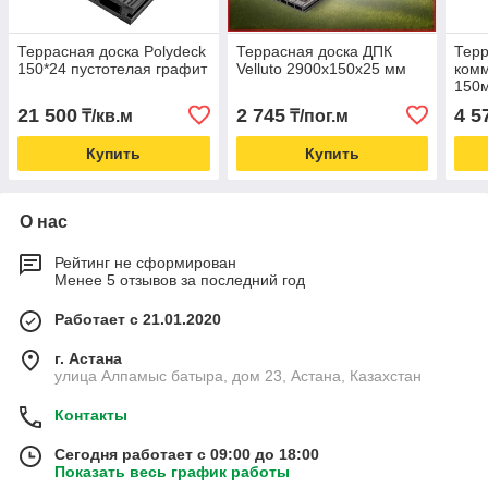
Террасная доска Polydeck
Террасная доска ДПК
Терр
150*24 пустотелая графит
Velluto 2900х150х25 мм
ком
150
21 500
2 745
4 5
₸/кв.м
₸/пог.м
Купить
Купить
О нас
Рейтинг не сформирован
Менее 5 отзывов за последний год
Работает с 21.01.2020
г. Астана
улица Алпамыс батыра, дом 23, Астана, Казахстан
Контакты
Сегодня работает с 09:00 до 18:00
Показать весь график работы