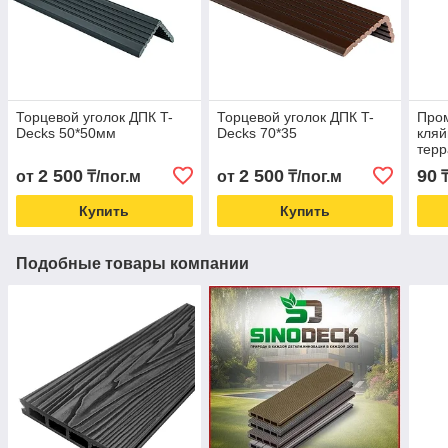
Торцевой уголок ДПК T-
Торцевой уголок ДПК T-
Про
Decks 50*50мм
Decks 70*35
кляй
терр
2 500
2 500
90
от
₸/пог.м
от
₸/пог.м
Купить
Купить
Подобные товары компании